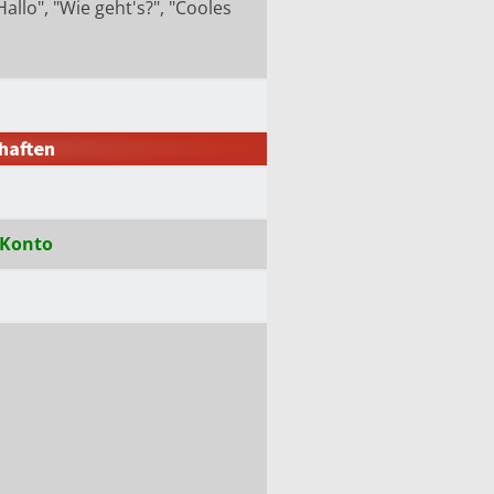
allo", "Wie geht's?", "Cooles
haften
-Konto