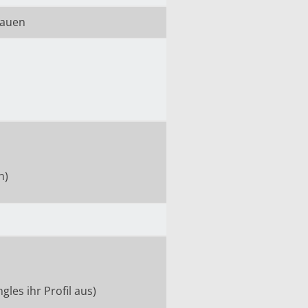
Frauen
n)
gles ihr Profil aus)