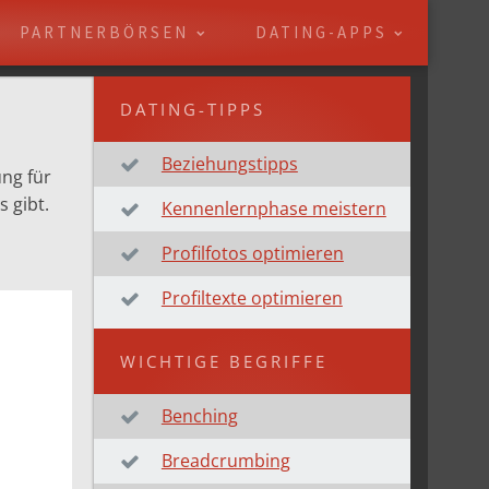
PARTNERBÖRSEN
DATING-APPS
DATING-TIPPS
Beziehungstipps
ng für
s gibt.
Kennenlernphase meistern
Profilfotos optimieren
Profiltexte optimieren
WICHTIGE BEGRIFFE
Benching
Breadcrumbing