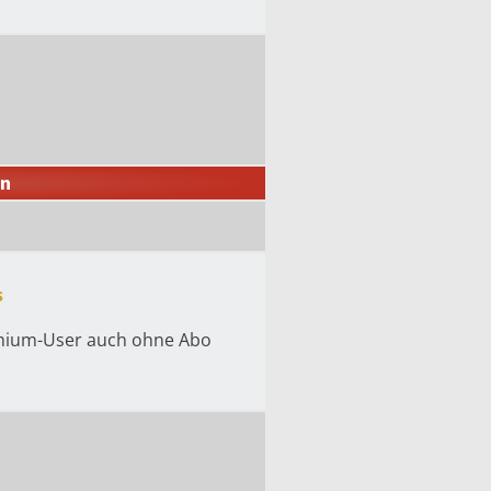
n
s
emium-User auch ohne Abo