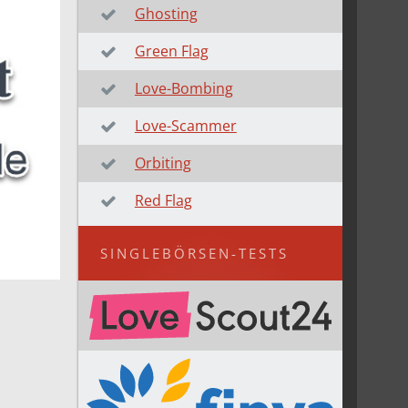
Ghosting
Green Flag
Love-Bombing
Love-Scammer
Orbiting
Red Flag
SINGLEBÖRSEN-TESTS